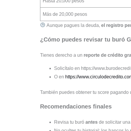
Hasta 20,000 pesos
Más de 20,000 pesos
Aunque pagues la deuda,
el registro 
¿Cómo puedes revisar tu buró 
Tienes derecho a un
reporte de crédito gr
Solicítalo en https://www.burodecred
O en
https://www.circulodecredito.c
También puedes obtener tu score pagando u
Recomendaciones finales
Revisa tu buró
antes
de solicitar una
No ocultes tu historial: los bancos lo