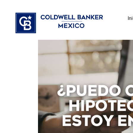
Ir
⁠
⁠
al
In
contenido