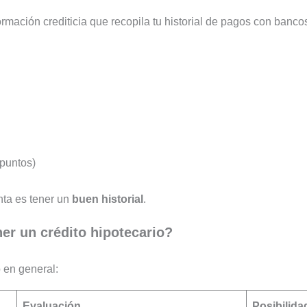
rmación crediticia que recopila tu historial de pagos con banco
 puntos)
nta es tener un
buen historial
.
er un crédito hipotecario?
o en general:
Evaluación
Posibilida