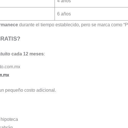
4 años
6 años
permanece
durante el tiempo establecido, pero se marca como “
GRATIS?
atuito cada 12 meses
:
ito.com.mx
om.mx
n pequeño costo adicional.
 hipoteca
 sabrán