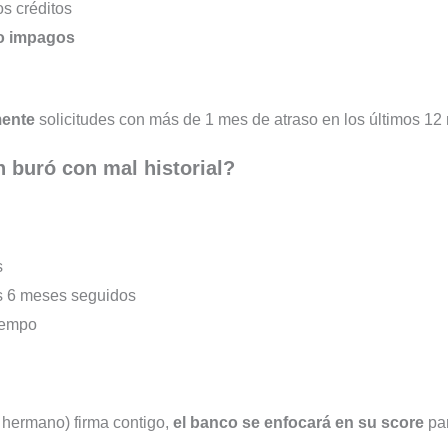
os créditos
 o impagos
mente
solicitudes con más de 1 mes de atraso en los últimos 12
n buró con mal historial?
s
s 6 meses seguidos
tiempo
, hermano) firma contigo,
el banco se enfocará en su score
par