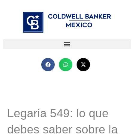
Ir
⁠
⁠
al
contenido
Legaria 549: lo que
debes saber sobre la