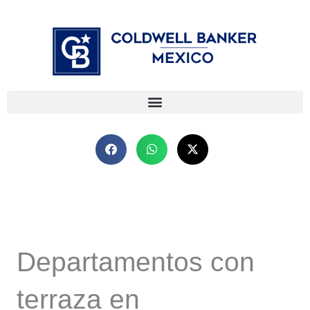
Ir
⁠
⁠
al
contenido
Departamentos con
terraza en