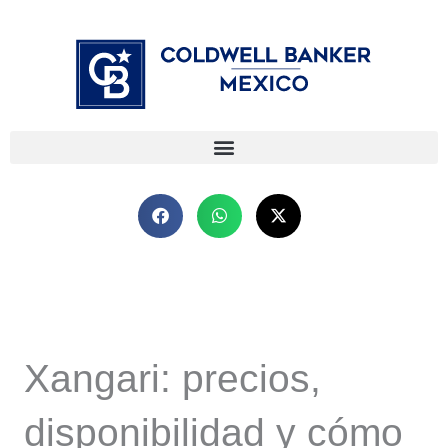
Ir
⁠
⁠
al
contenido
Xangari: precios,
disponibilidad y cómo