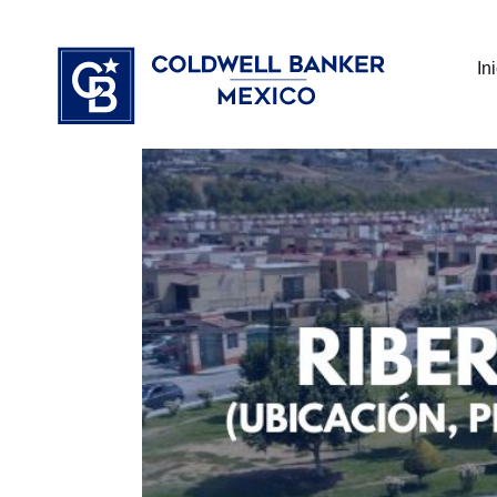
Ir
⁠
⁠
al
In
contenido