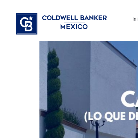
Ir
⁠
⁠
al
In
contenido