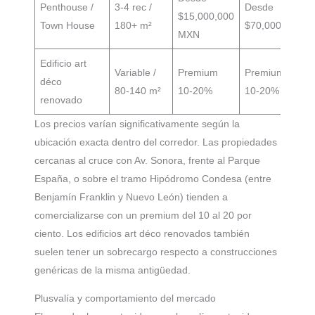
Penthouse /
3-4 rec /
Desde
$15,000,000
Town House
180+ m²
$70,000
MXN
Edificio art
Variable /
Premium
Premium
déco
80-140 m²
10-20%
10-20%
renovado
Los precios varían significativamente según la
ubicación exacta dentro del corredor. Las propiedades
cercanas al cruce con Av. Sonora, frente al Parque
España, o sobre el tramo Hipódromo Condesa (entre
Benjamín Franklin y Nuevo León) tienden a
comercializarse con un premium del 10 al 20 por
ciento. Los edificios art déco renovados también
suelen tener un sobrecargo respecto a construcciones
genéricas de la misma antigüedad.
Plusvalía y comportamiento del mercado