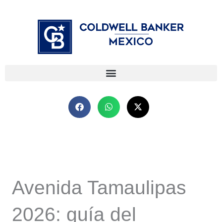
Ir
⁠
⁠
al
contenido
Avenida Tamaulipas
2026: guía del