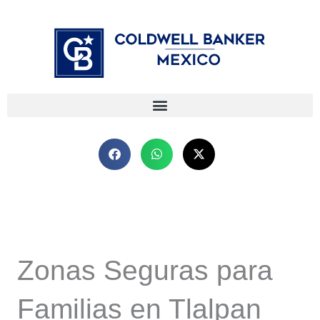
Ir
⁠
⁠
al
contenido
Zonas Seguras para
Familias en Tlalpan