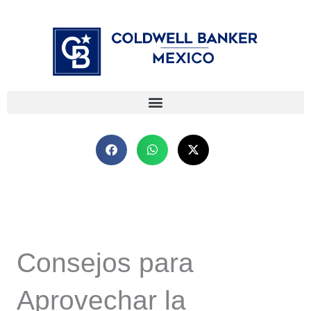
Ir
⁠
⁠
al
contenido
Consejos para
Aprovechar la