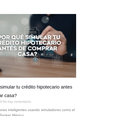
simular tu crédito hipotecario antes
ar casa?
No hay comentarios
ones inteligentes usando simuladores como el
 Banker México