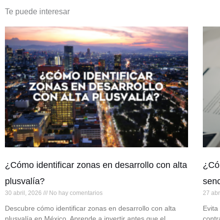
Te puede interesar
¿Cómo identificar zonas en desarrollo con alta
¿Cóm
plusvalía?
senc
30 abril, 2026
No hay comentarios
27 abr
Descubre cómo identificar zonas en desarrollo con alta
Evita
plusvalía en México. Aprende a invertir antes que el
contr