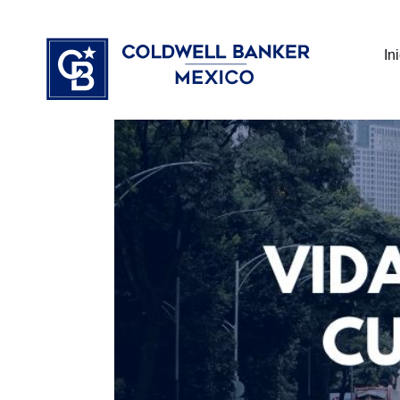
Ir
⁠
⁠
al
In
contenido