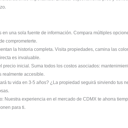
zo.
 en una sola fuente de información. Compara múltiples opciones
 de comprometerte.
entan la historia completa. Visita propiedades, camina las colon
irecta es invaluable.
l precio inicial. Suma todos los costos asociados: mantenimiento,
es realmente accesible.
rá tu vida en 3-5 años? ¿La propiedad seguirá sirviendo tus n
osas.
: Nuestra experiencia en el mercado de CDMX te ahorra tiempo,
onen para ti.