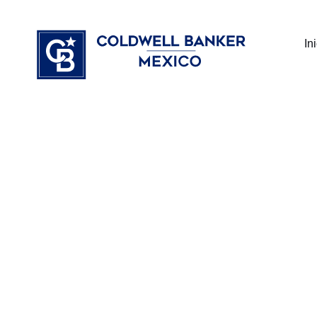
Ir
⁠
⁠
al
In
contenido