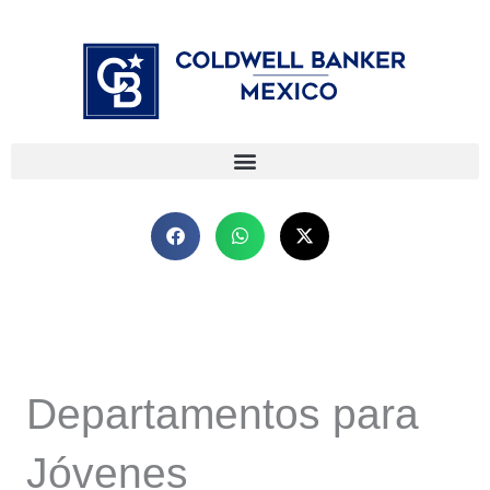
Ir
⁠
⁠
al
contenido
Departamentos para
Jóvenes