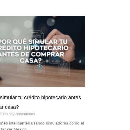
simular tu crédito hipotecario antes
ar casa?
No hay comentarios
ones inteligentes usando simuladores como el
 Banker México