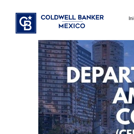
Ir
⁠
⁠
al
In
contenido