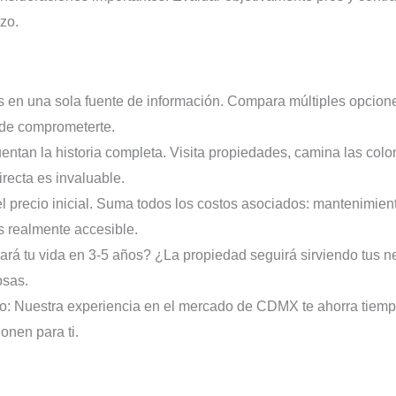
zo.
 en una sola fuente de información. Compara múltiples opciones
 de comprometerte.
entan la historia completa. Visita propiedades, camina las colon
irecta es invaluable.
l precio inicial. Suma todos los costos asociados: mantenimiento,
es realmente accesible.
rá tu vida en 3-5 años? ¿La propiedad seguirá sirviendo tus n
osas.
: Nuestra experiencia en el mercado de CDMX te ahorra tiempo,
onen para ti.