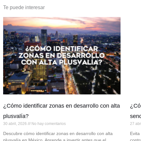
Te puede interesar
¿Cómo identificar zonas en desarrollo con alta
¿Cóm
plusvalía?
senc
30 abril, 2026
No hay comentarios
27 abr
Descubre cómo identificar zonas en desarrollo con alta
Evita
plusvalía en México. Aprende a invertir antes que el
contr