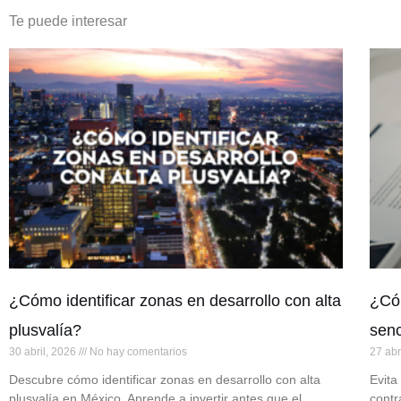
Te puede interesar
¿Cómo identificar zonas en desarrollo con alta
¿Cóm
plusvalía?
senc
30 abril, 2026
No hay comentarios
27 abr
Descubre cómo identificar zonas en desarrollo con alta
Evita
plusvalía en México. Aprende a invertir antes que el
contr