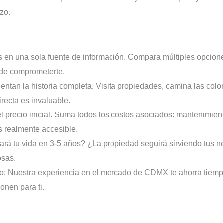
zo.
 en una sola fuente de información. Compara múltiples opciones
 de comprometerte.
entan la historia completa. Visita propiedades, camina las colon
irecta es invaluable.
l precio inicial. Suma todos los costos asociados: mantenimiento,
es realmente accesible.
rá tu vida en 3-5 años? ¿La propiedad seguirá sirviendo tus n
osas.
: Nuestra experiencia en el mercado de CDMX te ahorra tiempo,
onen para ti.