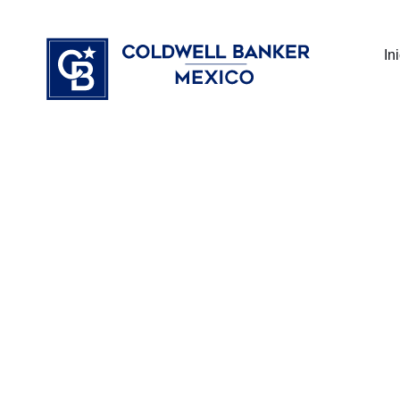
Ir
⁠
⁠
al
In
contenido