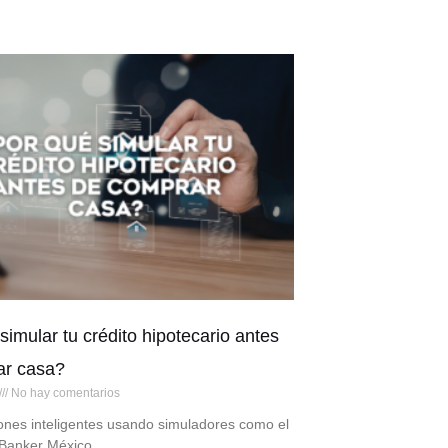
simular tu crédito hipotecario antes
ar casa?
No hay comentarios
ones inteligentes usando simuladores como el
 Banker México