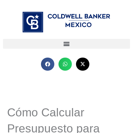
Ir
⁠
⁠
al
contenido
Cómo Calcular
Presupuesto para