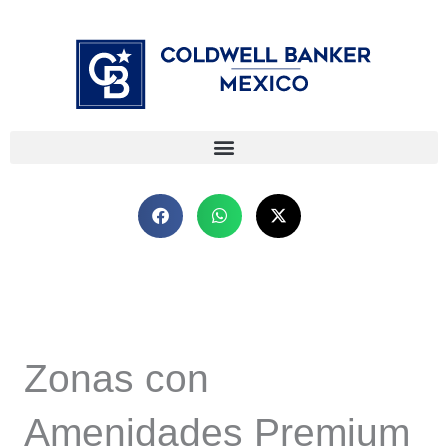
Ir
⁠
⁠
al
contenido
Zonas con
Amenidades Premium