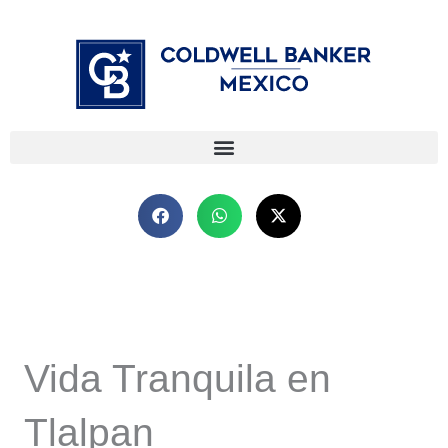
Ir
⁠
⁠
al
contenido
Vida Tranquila en
Tlalpan