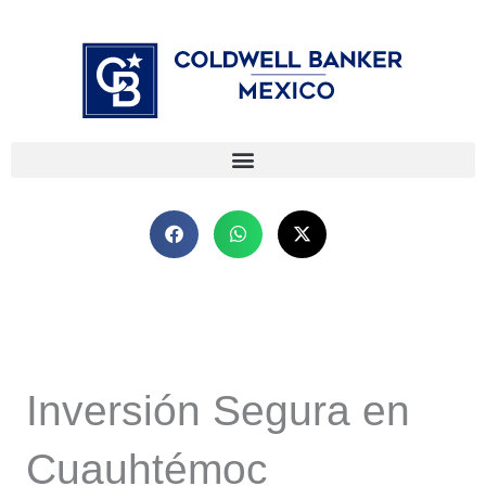
Ir
⁠
⁠
al
contenido
Inversión Segura en
Cuauhtémoc