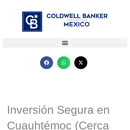
Ir
⁠
⁠
al
contenido
Inversión Segura en
Cuauhtémoc (Cerca