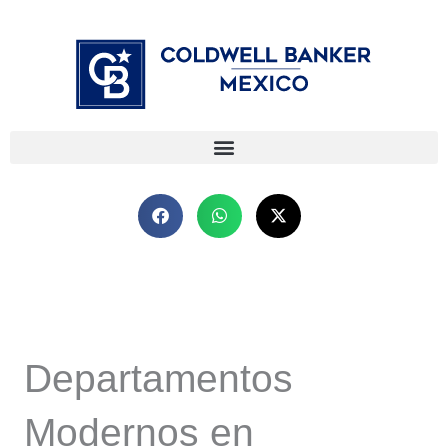
Ir
⁠
⁠
al
contenido
Departamentos
Modernos en