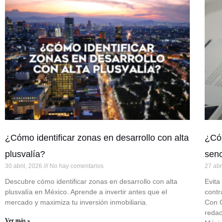
¿Cómo identificar zonas en desarrollo con alta
¿Cóm
plusvalía?
senc
30 abril, 2026
No hay comentarios
27 abr
Descubre cómo identificar zonas en desarrollo con alta
Evita
plusvalía en México. Aprende a invertir antes que el
contr
mercado y maximiza tu inversión inmobiliaria.
Con C
redac
Ver más »