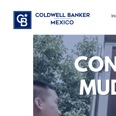
Ir
⁠
⁠
al
In
contenido