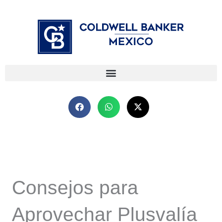
Ir
⁠
⁠
al
contenido
Consejos para
Aprovechar Plusvalía