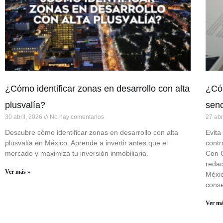
¿Cómo identificar zonas en desarrollo con alta
¿Cóm
plusvalía?
senc
30 abril, 2026
No hay comentarios
27 abr
Descubre cómo identificar zonas en desarrollo con alta
Evita
plusvalía en México. Aprende a invertir antes que el
contr
mercado y maximiza tu inversión inmobiliaria.
Con C
redac
Ver más »
Méxic
conse
Ver má