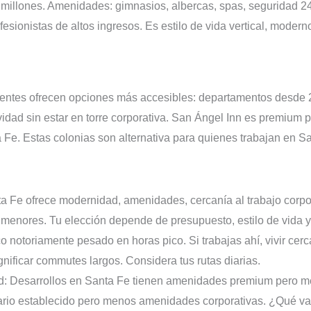
illones. Amenidades: gimnasios, albercas, spas, seguridad 24/
ofesionistas de altos ingresos. Es estilo de vida vertical, moder
gentes ofrecen opciones más accesibles: departamentos desde 
ividad sin estar en torre corporativa. San Ángel Inn es premium p
Fe. Estas colonias son alternativa para quienes trabajan en San
nta Fe ofrece modernidad, amenidades, cercanía al trabajo corpo
 menores. Tu elección depende de presupuesto, estilo de vida y
ico notoriamente pesado en horas pico. Si trabajas ahí, vivir cer
gnificar commutes largos. Considera tus rutas diarias.
: Desarrollos en Santa Fe tienen amenidades premium pero m
dario establecido pero menos amenidades corporativas. ¿Qué v