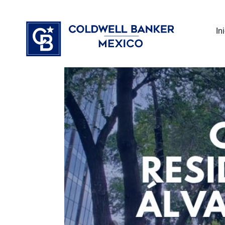
Ir
⁠
⁠
al
In
contenido