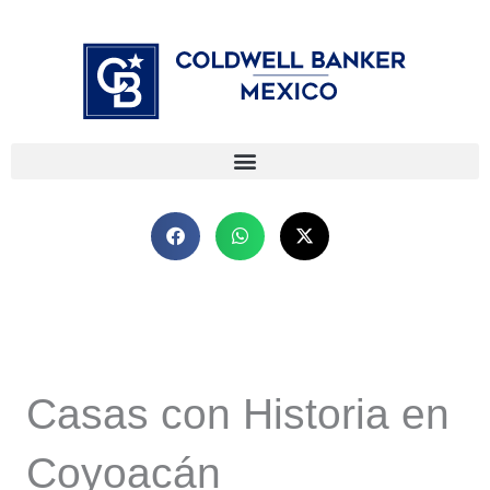
Ir
⁠
⁠
al
contenido
Casas con Historia en
Coyoacán