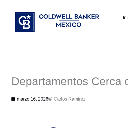
Ir
⁠
⁠
al
In
contenido
Departamentos Cerca d
marzo 16, 2026
Carlos Ramirez