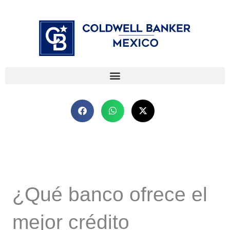
Ir
⁠
⁠
al
contenido
¿Qué banco ofrece el
mejor crédito