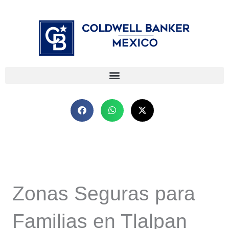
Ir
⁠
⁠
al
contenido
Zonas Seguras para
Familias en Tlalpan