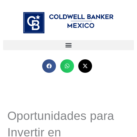
Ir
⁠
⁠
al
contenido
Oportunidades para
Invertir en