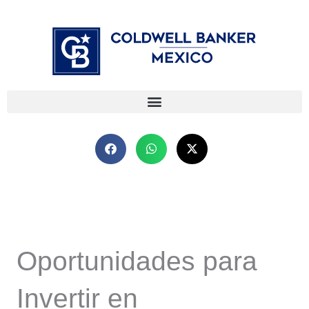
Ir
⁠
⁠
al
contenido
Oportunidades para
Invertir en