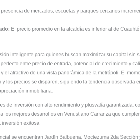
presencia de mercados, escuelas y parques cercanos incrementa
ado:
El precio promedio en la alcaldía es inferior al de Cuauht
ión inteligente para quienes buscan maximizar su capital sin sac
perfecto entre precio de entrada, potencial de crecimiento y ca
 y el atractivo de una vista panorámica de la metrópoli. El mom
 y los precios se disparen, siguiendo la tendencia observada
preciación inmobiliaria.
des de inversión con alto rendimiento y plusvalía garantizada, c
a los mejores desarrollos en Venustiano Carranza que cumplen c
 inversión exitosa!
encial se encuentran Jardín Balbuena, Moctezuma 2da Sección y 