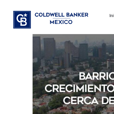
Ir
⁠
⁠
al
In
contenido