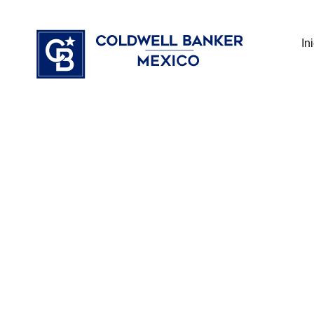
Ir
⁠
⁠
al
In
contenido