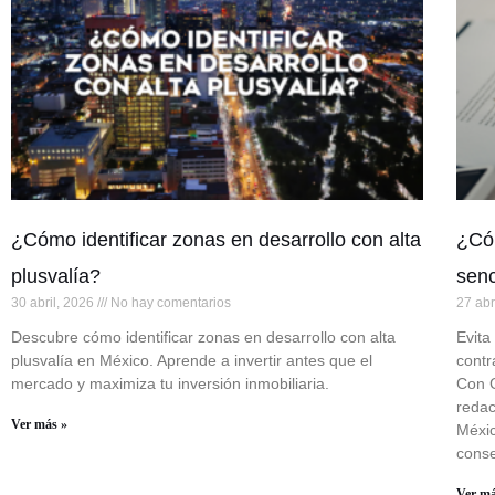
¿Cómo identificar zonas en desarrollo con alta
¿Cóm
plusvalía?
senc
30 abril, 2026
No hay comentarios
27 abr
Descubre cómo identificar zonas en desarrollo con alta
Evita
plusvalía en México. Aprende a invertir antes que el
contr
mercado y maximiza tu inversión inmobiliaria.
Con C
redac
Ver más »
Méxic
conse
Ver má