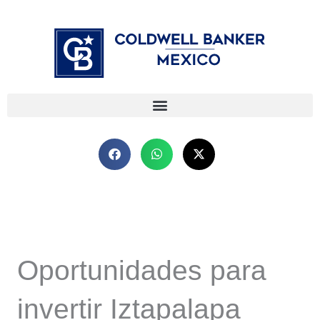
Ir
⁠
⁠
al
contenido
Oportunidades para
invertir Iztapalapa