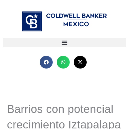
Ir
⁠
⁠
al
contenido
Barrios con potencial
crecimiento Iztapalapa