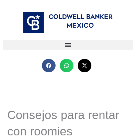
Ir
⁠
⁠
al
contenido
Consejos para rentar
con roomies