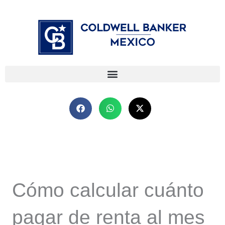
Ir
⁠
⁠
al
contenido
Cómo calcular cuánto
pagar de renta al mes