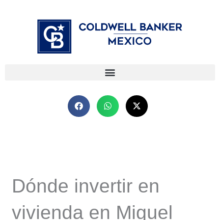
Ir
⁠
⁠
al
contenido
Dónde invertir en
vivienda en Miguel