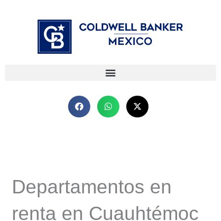
Ir
⁠
⁠
al
contenido
Departamentos en
renta en Cuauhtémoc