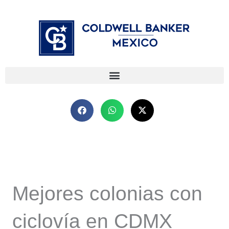
Ir
⁠
⁠
al
contenido
Mejores colonias con
ciclovía en CDMX