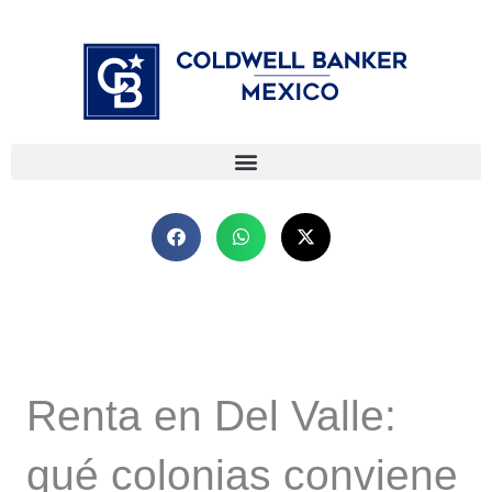
Ir
⁠
⁠
al
contenido
Renta en Del Valle:
qué colonias conviene