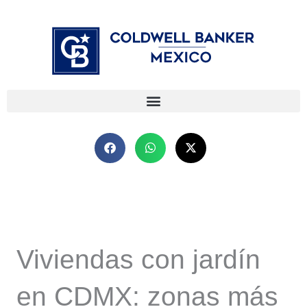
Ir
⁠
⁠
al
contenido
Viviendas con jardín
en CDMX: zonas más