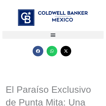
Ir
⁠
⁠
al
contenido
El Paraíso Exclusivo
de Punta Mita: Una