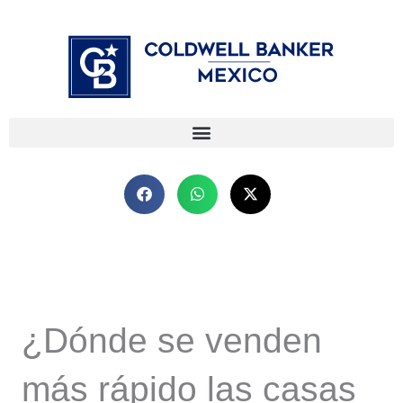
Ir
⁠
⁠
al
contenido
¿Dónde se venden
más rápido las casas