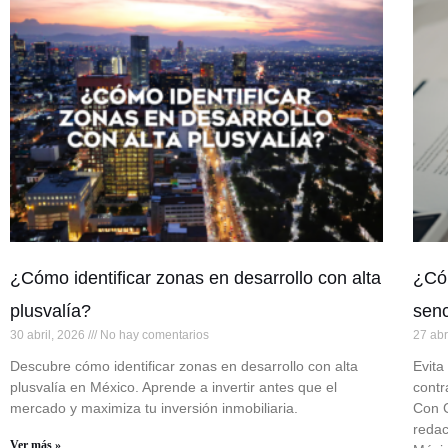
¿Cómo identificar zonas en desarrollo con alta
¿Cóm
plusvalía?
senc
30 abril, 2026
No hay comentarios
27 abr
Descubre cómo identificar zonas en desarrollo con alta
Evita
plusvalía en México. Aprende a invertir antes que el
contr
mercado y maximiza tu inversión inmobiliaria.
Con C
redac
Ver más »