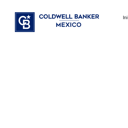
Ir
⁠
⁠
al
In
contenido