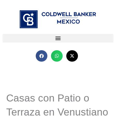
Ir
⁠
⁠
al
contenido
Casas con Patio o
Terraza en Venustiano