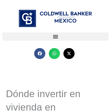
Ir
⁠
⁠
al
contenido
Dónde invertir en
vivienda en